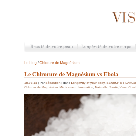
Le blog
/
Chlorure de Magnésium
Le Chlrorure de Magnésium vs Ebola
18.09.14
| Par
Sébastien
| dans
Longevity of your body
,
SEARCH BY LANG
Chlorure de Magnésium
,
Médicament
,
Innovation
,
Naturelle
,
Santé
,
Virus
,
Comb