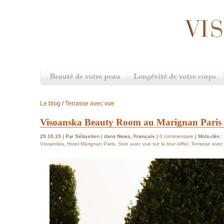
Le blog
/
Terrasse avec vue
Visoanska Beauty Room au Marignan Paris
29.10.15
| Par
Sébastien
| dans
News
,
Français
|
0 commentaire
| Mots-clés :
Visoanska
,
Hotel Marignan Paris
,
Soin avec vue sur la tour eiffel
,
Terrasse avec