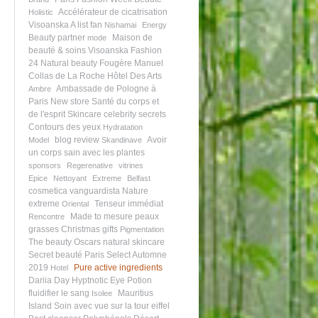
Accélérateur de cicatrisation
Holistic
Visoanska A list fan
Nishamai
Energy
Beauty partner
Maison de
mode
beauté & soins Visoanska
Fashion
24
Natural beauty
Fougère
Manuel
Collas de La Roche
Hôtel Des Arts
Ambassade de Pologne à
Ambre
Paris
New store
Santé du corps et
de l'esprit
Skincare celebrity secrets
Contours des yeux
Hydratation
blog review
Avoir
Model
Skandinave
un corps sain avec les plantes
sponsors
Regerenative
vitrines
Epice
Nettoyant
Extreme
Belfast
cosmetica vanguardista
Nature
extreme
Tenseur immédiat
Oriental
Made to mesure
peaux
Rencontre
grasses
Christmas gifts
Pigmentation
The beauty Oscars
natural skincare
Secret beauté
Paris Select Automne
2019
Pure active ingredients
Hotel
Dariia Day
Hyptnotic Eye Potion
fluidifier le sang
Mauritius
Isolee
Island
Soin avec vue sur la tour eiffel