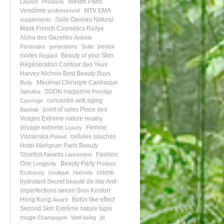
Westin Paris
Launch
Products
Vendôme
MTV EMA
professionnel
Salle Gaveau
Natural
supplements
Mask
French Cosmetics
Rallye
Aïcha des Gazelles
Antiride
peaux
Partenaire
generations
Suite
mixtes
Beauty of your Skin
Regard
Régénèration
Contour des Yeux
Harvey Nichols
Best Beauty Buys
Mécénat Chirurgie Cardiaque
Body
SOON magazine
Spirulina
Prestige
concentré
anti aging
Courrege
point of sales
Place des
Baobab
Vosges
Extreme nature
Healthy
voyage extreme
Femme
Luxury
Visoanska
cellules souches
Poland
Hotel Marignan Paris
Beauty
Shortlist Awards
Fashion
Lancement
One
Beauty Party
Longevity
Product
crème
Ecoluxury
boutique
Harrods
hydratant
Secret beauté de star
Anti-
imperfections serum
Soin Konfort
Hong Kong
Botox like effect
Award
Second Skin
Extrême nature
tapis
rouge
jo
Champagne
Well-being