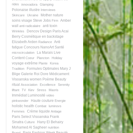
rides
innovadora
Glamping
Polonaise illustre
Interviews
Mother nature
Skincare
Ukraine
soins visage
Steve Jobs
Amber
Firm
wall
anti toxin
anti-radicalaire
Dencov Design Paris
Acai
Wrinkles
Berry
Cosmétique en backstage
Elizabeth Arden
Anti
Radiance
fatigue
Concours NanoArt
Santé
La Marais
Live
microcirculation
Content
Coeur
Plancton
Holiday
voyage extrême
Plante
Korea
Formules Optimales
Mary J
Tradition
Blige
Galerie Roi Dore
Médicament
Visoanska women
Poème
Beauty
ritual
Association
Excellence
Serenity
liftant
TV
Kiev
Stress
Maoris
Immédiat
Luminosité
video
Haute couture
pinkwonder
Energie
holistic health
Combat
luminovs
Crème liquide
Femmes
Antiage
Paris Select Visoanska
Frank
Sinatra
Hany El Behairy
Culture
Mohamed Al Sagheer
nutrition
Paris Fashion Week
Beauté
Brand