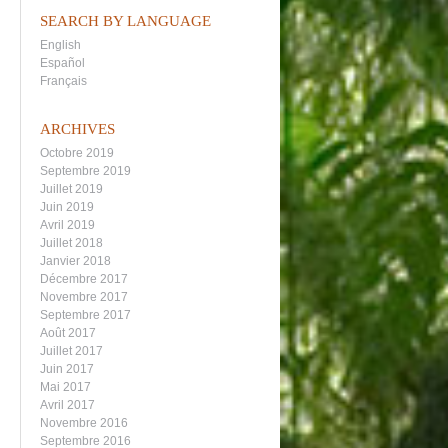
SEARCH BY LANGUAGE
English
Español
Français
ARCHIVES
Octobre 2019
Septembre 2019
Juillet 2019
Juin 2019
Avril 2019
Juillet 2018
Janvier 2018
Décembre 2017
Novembre 2017
Septembre 2017
Août 2017
Juillet 2017
Juin 2017
Mai 2017
Avril 2017
Novembre 2016
Septembre 2016