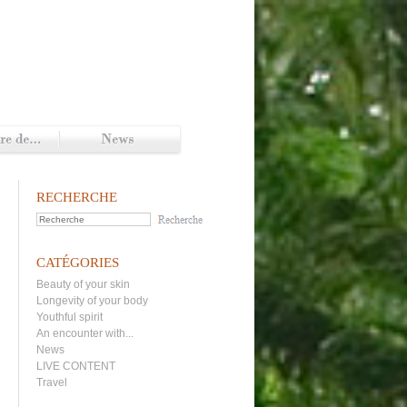
RECHERCHE
CATÉGORIES
Beauty of your skin
Longevity of your body
Youthful spirit
An encounter with...
News
LIVE CONTENT
Travel