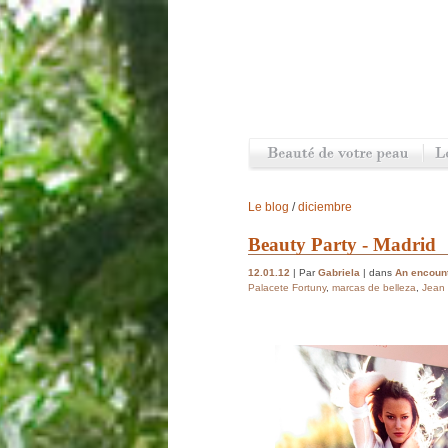
Le blog
/
diciembre
Beauty Party - Madrid
12.01.12
| Par
Gabriela
| dans
An encount
Palacete Fortuny
,
marcas de belleza
,
Jean 