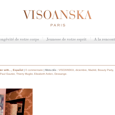
er with...
,
Español
|
0 commentaire
| Mots-clés :
VISOANSKA
,
diciembre
,
Madrid
,
Beauty Party
,
Paul Gautier
,
Thierry Mugler
,
Elizabeth Arden
,
Dessange.