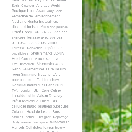
Best cleanser
Polyphénols
Désert
Anti-âge
World
Spirit
Cleanser
Boutique Hotel Award
Jury
Asia
Protection de l'environnement
Medicine Hunter Inc
testimony
désintoxifier
Kate Moss
Anti-pollution
Dzień Dobry TVN
Anti-age
anti-age
skincare
Terrasse avec vue
Les
plantes adaptogènes
Actrice
Impératoire
Terrasse
Relaxation
Stretch marks
Luxury
biocellulose
Hotel
soin hydratant
Clenser
Vogue
Visoanska woman
luxe
Immediate
Renouvellement cellulaire
Beauty
room
Signature Treatment
Anti
poche et cerne
Fashion show
Residual marks
Miss Paris 2019
Skin Care
Céline
TVN
London
Larralde Lubin
Maison Devavry
Brésil
Bio
Antarctique
Orient
cellulose mask
Relations publiques
Hotel de luxe à Paris
Collagen
astuces
naturel
Designer
Reportage
Windows at
Biodynamism
Singapore
Harrods
Cell detoxification
history