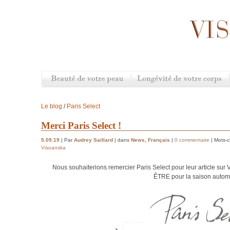
Le blog
/
Paris Select
Merci Paris Select !
5.09.19
| Par
Audrey Saillard
| dans
News
,
Français
|
0 commentaire
| Mots-c
Visoanska
Nous souhaiterions remercier Paris Select pour leur article s
ÊTRE pour la saison autom