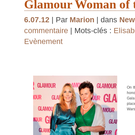
Glamour Woman of t
6.07.12
| Par
Marion
| dans
New
commentaire
| Mots-clés :
Elisa
Evènement
On t
hono
Gala
plac
Wars