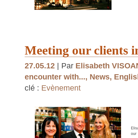
Meeting our clients 
27.05.12
| Par
Elisabeth VISO
encounter with...
,
News
,
Englis
clé :
Evènement
Eli
our 