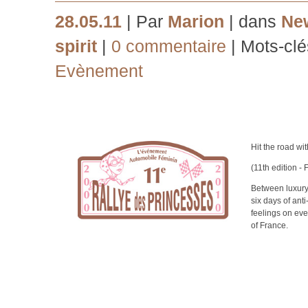
28.05.11
| Par
Marion
| dans
Ne
spirit
|
0 commentaire
| Mots-clé
Evènement
Hit the road wi
(11th edition -
Between luxury,
six days of anti
feelings on eve
of France.