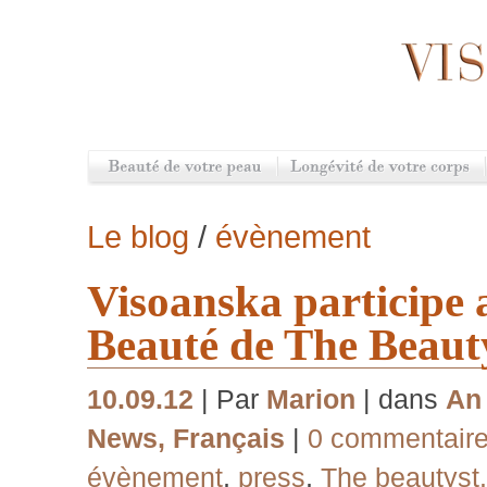
Le blog
/
évènement
Visoanska participe 
Beauté de The Beaut
10.09.12
| Par
Marion
| dans
An 
News
,
Français
|
0 commentair
évènement
,
press
,
The beautyst