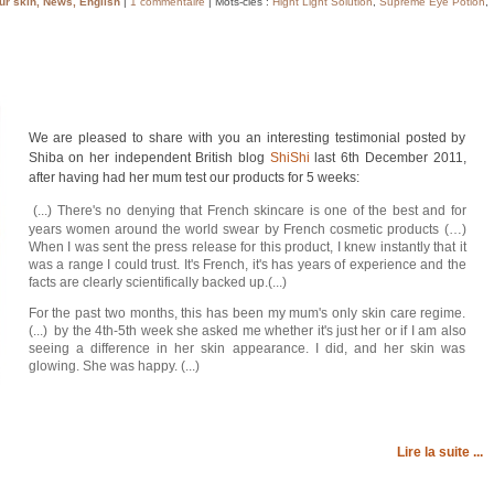
ur skin
,
News
,
English
|
1 commentaire
| Mots-clés :
Hight Light Solution
,
Supreme Eye Potion
,
We are pleased to share with you an interesting testimonial posted by
Shiba on her independent British blog
ShiShi
last 6th December 2011,
after having had her mum test our products for 5 weeks:
(...) There's no denying that French skincare is one of the best and for
years women around the world swear by French cosmetic products (…)
When I was sent the press release for this product, I knew instantly that it
was a range I could trust. It's French, it's has years of experience and the
facts are clearly scientifically backed up.(...)
For the past two months, this has been my mum's only skin care regime.
(...) by the 4th-5th week she asked me whether it's just her or if I am also
seeing a difference in her skin appearance. I did, and her skin was
glowing. She was happy. (...)
Lire la suite ...