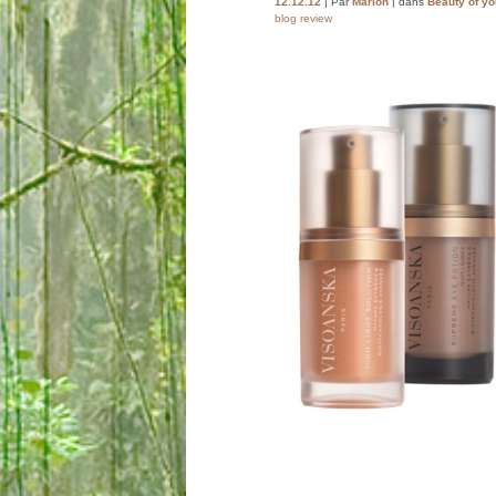
12.12.12
| Par
Marion
| dans
Beauty of yo
blog review