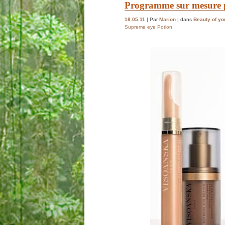
Programme sur mesure p
18.05.11
| Par
Marion
| dans
Beauty of yo
Supreme eye Potion