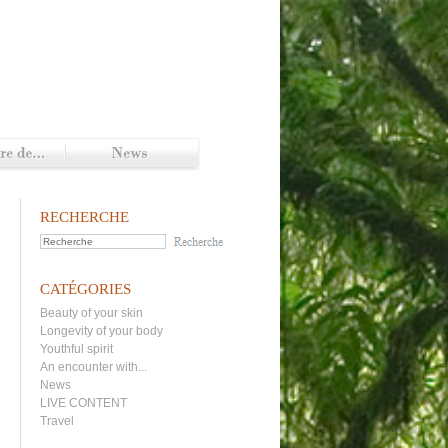
RECHERCHE
CATÉGORIES
Beauty of your skin
Longevity of your body
Youthful spirit
An encounter with...
News
LIVE CONTENT
Travel