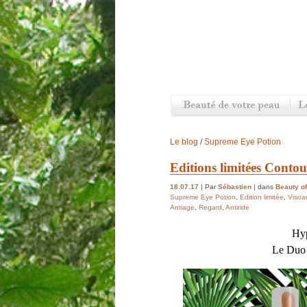
Le blog
/
Supreme Eye Potion
Editions limitées Conto
18.07.17
| Par
Sébastien
| dans
Beauty of
Supreme Eye Potion
,
Edition limitée
,
Visoa
Antiage
,
Regard
,
Antiride
Hyp
Le Duo p