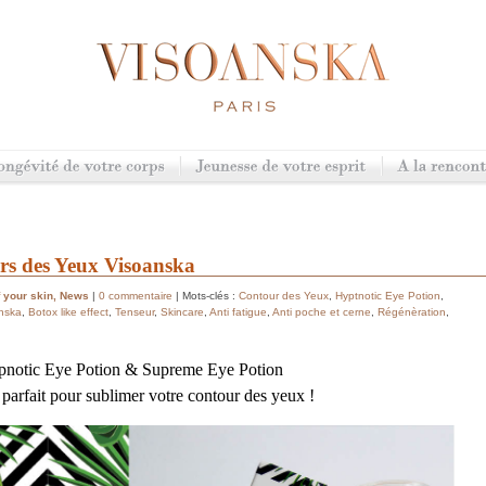
urs des Yeux Visoanska
 your skin
,
News
|
0 commentaire
| Mots-clés :
Contour des Yeux
,
Hyptnotic Eye Potion
,
nska
,
Botox like effect
,
Tenseur
,
Skincare
,
Anti fatigue
,
Anti poche et cerne
,
Régénèration
,
notic Eye Potion & Supreme Eye Potion
arfait pour sublimer votre contour des yeux !