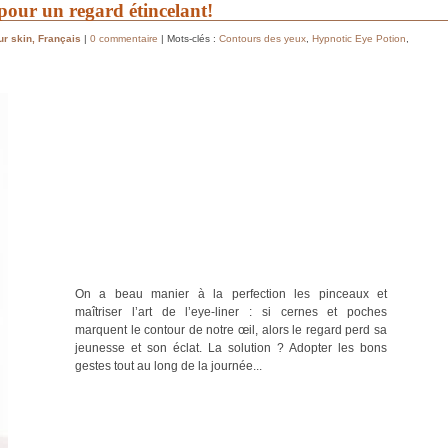
our un regard étincelant!
ur skin
,
Français
|
0 commentaire
| Mots-clés :
Contours des yeux
,
Hypnotic Eye Potion
,
On a beau manier à la perfection les pinceaux et
maîtriser l’art de l’eye-liner : si cernes et poches
marquent le contour de notre œil, alors le regard perd sa
jeunesse et son éclat. La solution ? Adopter les bons
gestes tout au long de la journée...