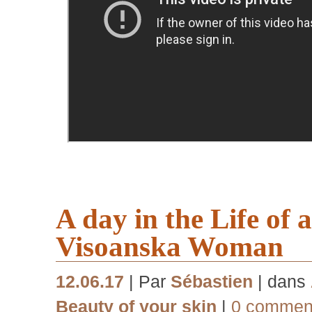
A day in the Life of 
Visoanska Woman
12.06.17
| Par
Sébastien
| dans
Beauty of your skin
|
0 comment