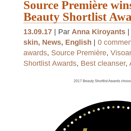
Source Première win
Beauty Shortlist Aw
13.09.17
| Par
Anna Kiroyants
skin
,
News
,
English
|
0 commen
awards
,
Source Première
,
Visoa
Shortlist Awards
,
Best cleanser
,
2017
Beauty Shortlist Awards choo