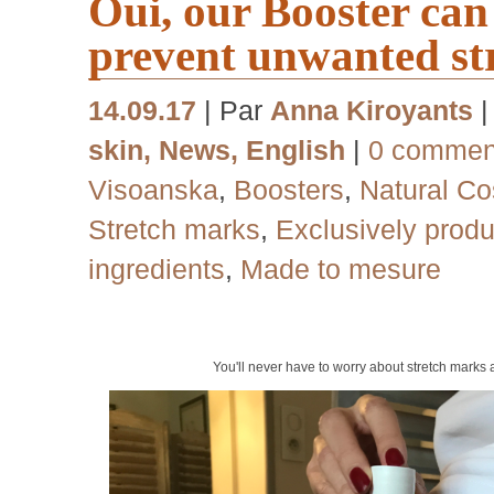
Oui, our Booster can
prevent unwanted st
14.09.17
| Par
Anna Kiroyants
skin
,
News
,
English
|
0 commen
Visoanska
,
Boosters
,
Natural Co
Stretch marks
,
Exclusively produ
ingredients
,
Made to mesure
You'll never have to worry about stretch marks 