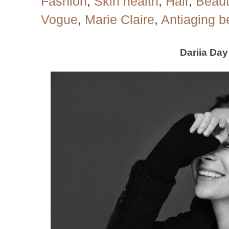
Fashion
,
Skin health
,
Hair
,
Beaut
Vogue
,
Marie Claire
,
Antiaging b
Dariia Day