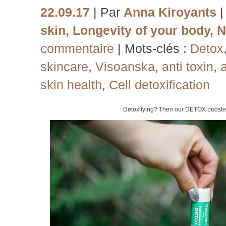
22.09.17
| Par
Anna Kiroyants
skin
,
Longevity of your body
,
N
commentaire
| Mots-clés :
Detox
skincare
,
Visoanska
,
anti toxin
,
a
skin health
,
Cell detoxification
Detoxifying? Then our DETOX booster 