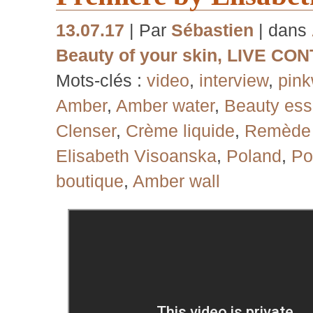
13.07.17
| Par
Sébastien
| dans
Beauty of your skin
,
LIVE CON
Mots-clés :
video
,
interview
,
pin
Amber
,
Amber water
,
Beauty es
Clenser
,
Crème liquide
,
Remède 
Elisabeth Visoanska
,
Poland
,
Po
boutique
,
Amber wall