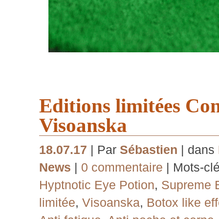
Editions limitées Co
Visoanska
18.07.17
| Par
Sébastien
| dans
News
|
0 commentaire
| Mots-cl
Hyptnotic Eye Potion
,
Supreme E
limitée
,
Visoanska
,
Botox like ef