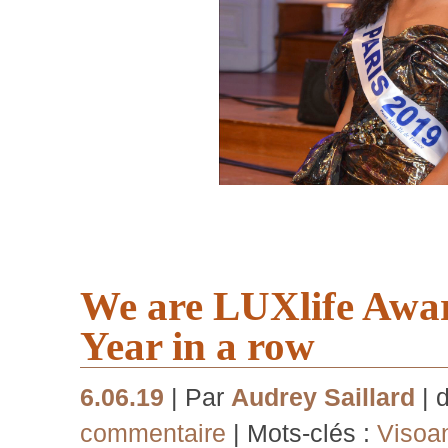
We are LUXlife Awa
Year in a row
6.06.19
| Par
Audrey Saillard
| 
commentaire
| Mots-clés :
Visoa