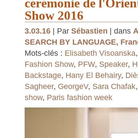
cérémonie de l'Orien
Show 2016
3.03.16
| Par
Sébastien
| dans
A
SEARCH BY LANGUAGE
,
Fran
Mots-clés :
Elisabeth Visoanska
Fashion Show
,
PFW
,
Speaker
,
H
Backstage
,
Hany El Behairy
,
Diè
Sagheer
,
GeorgeV
,
Sara Chafak
show
,
Paris fashion week