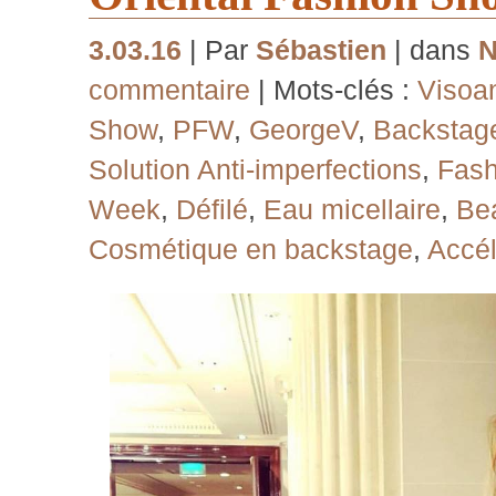
3.03.16
| Par
Sébastien
| dans
commentaire
| Mots-clés :
Visoa
Show
,
PFW
,
GeorgeV
,
Backstag
Solution Anti-imperfections
,
Fash
Week
,
Défilé
,
Eau micellaire
,
Be
Cosmétique en backstage
,
Accél