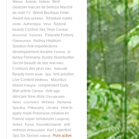
Best
Winner
Antiride
Holistic
cleanser
marcas de belleza
Marché
de noël
World Boutique Hotel
TV
Award
Residual marks
Anti-wrinkles
Natural
mode
Authentique
Virus
beauty
Contour des Yeux
Combat
Palacete Fortuny
Ancestral
Femmes
Audrey Hepburn
Glamourous
Solution Anti-imperfections
développement durable
jo
Femme
fairley
Polonaise illustre
désintoxifier
Secret beauté de star
Anti-rides
Contours des yeux
Kiev
Naturelle
Beauty room
Anti polution
Aride
Spa
Live Content
Mauritius
Wellness
Island
complément
Daily
Pologne
Mail article
Anti-age
Clenser
skincare
New store
Glycoprotein
News
cosmetics
Wrinkles
Nishamai
How to
Spirulina
Philosophy
Ukraine
apply mask
Polonaise créative en
France
super moisturizer
Longevity
anti
Ambre
Korea
NouvelleZelande
redness
Karl Lagerfeld
Antioxydant
Spa Six Senses
Pure active
natural