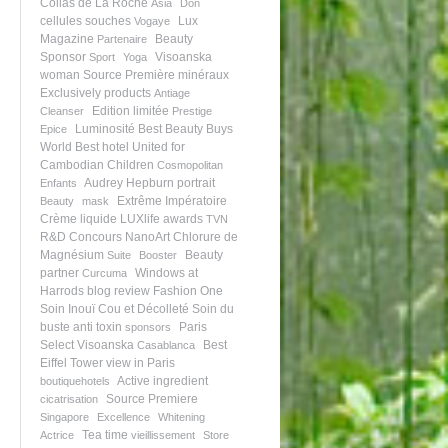
Collas de La Roche
Asia
Don
cellules souches
Lux
Vogaye
Magazine
Beauty
Partenaire
Sponsor
Visoanska
Sport
Yoga
woman
Source Première
minéraux
Exclusively products
Antiage
Edition limitée
Cleanser
Prestige
Luminosité
Best Beauty Buys
Epice
World Best hotel
United for
Cambodian Children
Cosmopolitan
Audrey Hepburn portrait
Enfants
Extrême
Impératoire
Beauty
mask
Crème liquide
LUXlife awards
TVN
R&D
Concours NanoArt
Chlorure de
Magnésium
Beauty
Suite
Booster
partner
Windows at
Curcuma
Harrods
blog review
Fashion One
Soin Inouï Cou et Décolleté
Soin du
buste
anti toxin
Paris
sponsors
Select Visoanska
Best
Casablanca
Eiffel Tower view in Paris
Active ingredient
boutiquehotels
Source Premiere
cicatrisation
Singapore
Excellence
Whitening
Tea time
Actrice
vieillissement
Store