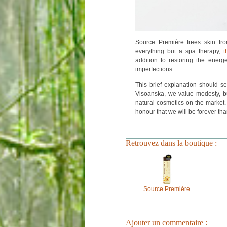
Source Première f
rees skin fr
everything but a spa therapy,
t
addition to restoring the energ
imperfections.
This brief explanation should s
Visoanska, we value modesty, but
natural cosmetics on the market
honour that we will be forever than
Retrouvez dans la boutique :
Source Première
Ajouter un commentaire :