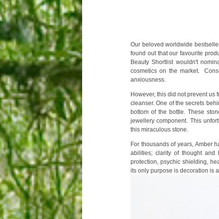
Our beloved worldwide bestsell
found out that our favourite pro
Beauty Shortlist wouldn't nomi
cosmetics on the market. Conse
anxiousness.
However, this did not prevent us 
cleanser. One of the secrets behi
bottom of the bottle. These sto
jewellery component. This unfor
this miraculous stone.
For thousands of years, Amber 
abilities; clarity of thought an
protection, psychic shielding,
hea
its only purpose is decoration is 