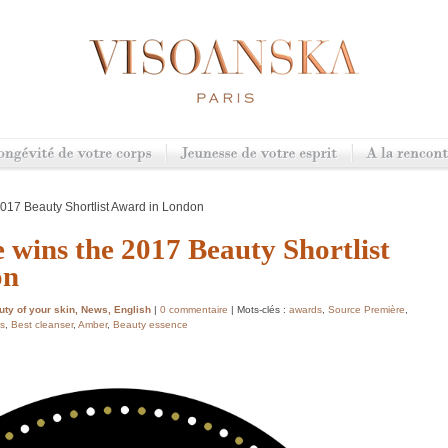
017 Beauty Shortlist Award in London
 wins the 2017 Beauty Shortlist
on
ty of your skin
,
News
,
English
|
0 commentaire
| Mots-clés :
awards
,
Source Première
,
ds
,
Best cleanser
,
Amber
,
Beauty essence