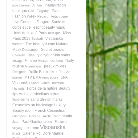
Inauguration
joostberens
Amber
boutique
Paris
Golf
Flagship
Fashion Week
Regard
Antarctique
Live Contents
Fougère
Santé du
corps et de l'esprit
beauty mask
Hotel de luxe à Paris
Miss
musique
Paris 2019
Visoanska
Baobab
women
The beautyst.com
Natural
Mask
Secret beauté
Dessange.
Beauty of your Skin
soins
Chlorella
visage
Femme Visoanska
Daily
best
routine
peaux mixtes
Glamorous
Défilé
Botox like effect
Designer
Art
MTV EMA
SPA
luteine
innovadora
Visoanska
Sahel
video
nutrition
Force de la nature
Beauty
Harrods
tips
Anti-imperfections serum
fluidifier le sang
Stretch marks
Cosmetics on backstage
Luxury
Beauty room
French Cosmetics
skin health
Glamping
Greece
Arctic
Jean Paul Gautier
press
Ecoluxe
Visoanska
voyage extreme
Galerie Roi Dore
Manuel
liftant