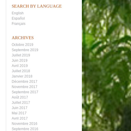
SEARCH BY LANGUAGE
English
Español
Français
ARCHIVES
Octobre 2019
Septembre 2019
Juillet 2019
Juin 2019
Avril 2019
Juillet 2018
Janvier 2018
Décembre 2017
Novembre 2017
Septembre 2017
Août 2017
Juillet 2017
Juin 2017
Mai 2017
Avril 2017
Novembre 2016
Septembre 2016