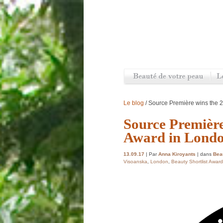
Le blog
/ Source Première wins the 2
Source Première
Award in Lond
13.09.17
| Par
Anna Kiroyants
| dans
Beau
Visoanska
,
London
,
Beauty Shortlist Awar