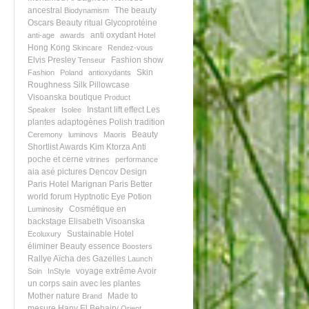
ancestral
The beauty
Biodynamism
Oscars
Beauty ritual
Glycoprotéine
anti oxydant
anti-age
awards
Hotel
Hong Kong
Skincare
Rendez-vous
Elvis Presley
Fashion show
Tenseur
Skin
Fashion
Poland
antioxydants
Roughness
Silk Pillowcase
Visoanska boutique
Product
Instant lift effect
Les
Speaker
Isolee
plantes adaptogènes
Polish tradition
Beauty
Ceremony
luminovs
Maoris
Shortlist Awards
Kim Ktorza
Anti
poche et cerne
vitrines
performance
aia asé pictures
Dencov Design
Paris
Hotel Marignan Paris
Better
world forum
Hyptnotic Eye Potion
Cosmétique en
Luminosity
backstage
Elisabeth Visoanska
Sustainable Hotel
Ecoluxury
éliminer
Beauty essence
Boosters
Rallye Aïcha des Gazelles
Launch
voyage extrême
Avoir
Soin
InStyle
un corps sain avec les plantes
Mother nature
Made to
Brand
mesure
Hany El Behairy
Orient