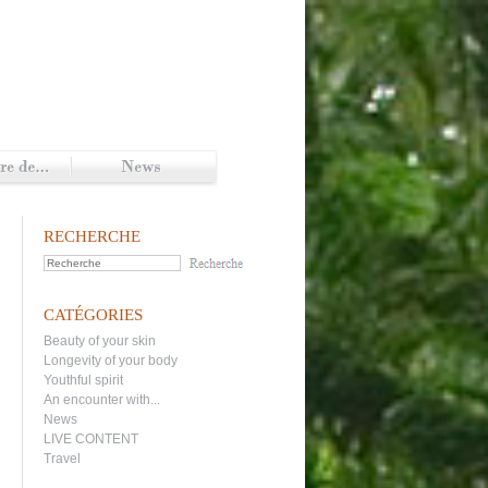
RECHERCHE
CATÉGORIES
Beauty of your skin
Longevity of your body
Youthful spirit
An encounter with...
News
LIVE CONTENT
Travel