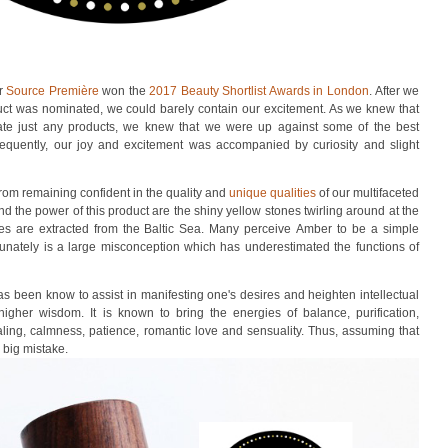
er
Source Première
won the
2017 Beauty Shortlist Awards in London
. After we
duct was nominated, we could barely contain our excitement. As we knew that
nate just any products, we knew that we were up against some of the best
quently, our joy and excitement was accompanied by curiosity and slight
from remaining confident in the quality and
unique qualities
of our multifaceted
nd the power of this product are the shiny yellow stones twirling around at the
nes are extracted from the Baltic Sea. Many perceive Amber to be a simple
tunately is a large misconception which has underestimated the functions of
has been know to
assist in manifesting one's desires and heighten intellectual
d higher wisdom. It is known to bring the energies of balance, purification,
ling
, calmness, patience, romantic love and sensuality. Thus, assuming that
a big mistake.