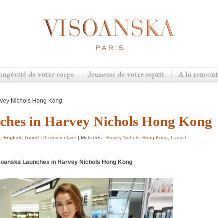
rvey Nichols Hong Kong
ches in Harvey Nichols Hong Kong
s
,
English
,
Travel
|
0 commentaire
| Mots-clés :
Harvey Nichols
,
Hong Kong
,
Launch
soanska Launches in Harvey Nichols Hong Kong