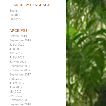
SEARCH BY LANGUAGE
English
Español
Français
ARCHIVES
Octobre 2019
Septembre 2019
Juillet 2019
Juin 2019
Avril 2019
Juillet 2018
Janvier 2018
Décembre 2017
Novembre 2017
Septembre 2017
Août 2017
Juillet 2017
Juin 2017
Mai 2017
Avril 2017
Novembre 2016
Septembre 2016