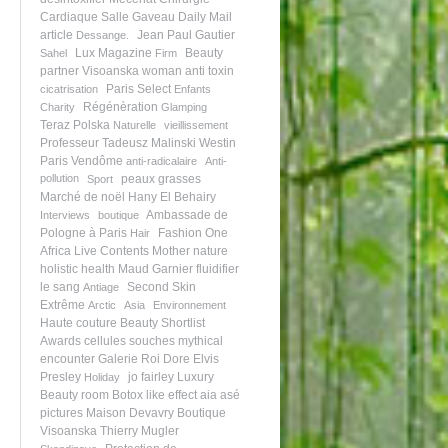
Cardiaque
Salle Gaveau
Daily Mail
article
Jean Paul Gautier
Dessange.
Lux Magazine
Beauty
Sahel
Firm
partner
Visoanska woman
anti toxin
Paris Select
cicatrisation
Enfants
Régénèration
Charity
Glamping
Teraz Polska
Naturelle
vieillissement
Professeur Tadeusz Malinski
Westin
Paris Vendôme
anti-radicalaire
Anti-
pollution
peaux grasses
Sport
Marché de noël
Hany El Behairy
Ambassade de
Interviews
boutique
Pologne à Paris
Fashion One
Hair
Africa
Live Contents
Mother nature
holistic health
Maud Garnier
fluidifier
le sang
Second Skin
Antiage
Extrême
Arctic
Asia
Environnement
Haute couture
Beauty Shortlist
Awards
cellules souches
mythical
encounter
Galerie Roi Dore
Elvis
Presley
jo fairley
Luxury
Holiday
Beauty room
Botox like effect
aia asé
pictures
Maison Devavry
Boutique
Visoanska
Thierry Mugler