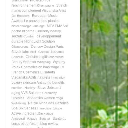
Protection de
Skandinave
l'environnement
Stretch
Champagne
marks
complément
Visoanska A list
fan
European Music
Boosters
Awards
Le pouvoir des plantes
MTV EMA
Anti
biotechnologie
anti-age
poche et cerne
Celebrity beauty
secrets
développement
Combat
durable
Hight Light Solution
Dencov Design Paris
Glamourous
Savoir faire
Actif
Greece
Nishamai
Christmas gifts
Chlorella
cosmetics
Beauty Sponsor
Wybitny
Whitening
Polak
Cosmetics on backstage
TV
French Cosmetics
Elisabeth
Visoanska
Actifs naturels
Innovation
Luxury skincare
Antiaging benefits
Steve Jobs
anti
nutrition
Healthy
aging
VV5 Solution
Ceremony
Visoanska women
Business
Yoga
Rallye Aïcha des Gazelles
Well-being
Spa Six Senses
Immediate
Vogue
Active ingredient
Backstage
Santé du
Ancestral
Vogaye
Booster
corps et de l'esprit
blog review