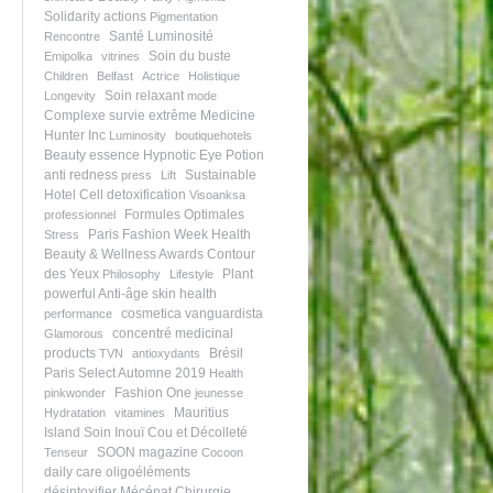
Solidarity actions
Pigmentation
Santé
Luminosité
Rencontre
Soin du buste
Emipolka
vitrines
Children
Belfast
Actrice
Holistique
Soin relaxant
Longevity
mode
Complexe survie extrême
Medicine
Hunter Inc
Luminosity
boutiquehotels
Beauty essence
Hypnotic Eye Potion
anti redness
Sustainable
press
Lift
Hotel
Cell detoxification
Visoanksa
Formules Optimales
professionnel
Paris Fashion Week
Health
Stress
Beauty & Wellness Awards
Contour
des Yeux
Plant
Philosophy
Lifestyle
powerful
Anti-âge
skin health
cosmetica vanguardista
performance
concentré
medicinal
Glamorous
products
Brésil
TVN
antioxydants
Paris Select Automne 2019
Health
Fashion One
pinkwonder
jeunesse
Mauritius
Hydratation
vitamines
Island
Soin Inouï Cou et Décolleté
SOON magazine
Tenseur
Cocoon
daily care
oligoéléments
désintoxifier
Mécénat Chirurgie