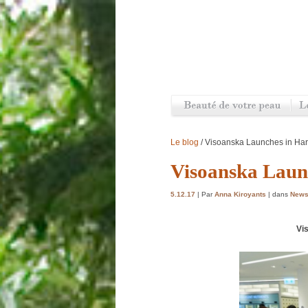
Le blog
/ Visoanska Launches in Ha
Visoanska Laun
5.12.17
| Par
Anna Kiroyants
| dans
New
Vi