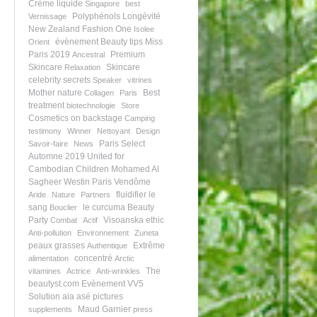
Crème liquide
Singapore
best
Polyphénols
Longévité
Vernissage
New Zealand
Fashion One
Isolee
évènement
Beauty tips
Miss
Orient
Paris 2019
Premium
Ancestral
Skincare
Skincare
Relaxation
celebrity secrets
Speaker
vitrines
Mother nature
Best
Collagen
Paris
treatment
biotechnologie
Store
Cosmetics on backstage
Camping
testimony
Winner
Nettoyant
Design
Paris Select
Savoir-faire
News
Automne 2019
United for
Cambodian Children
Mohamed Al
Sagheer
Westin Paris Vendôme
fluidifier le
Aride
Nature
Partners
sang
le curcuma
Beauty
Bouclier
Party
Visoanska ethic
Combat
Actif
Anti-pollution
Environnement
Zuneta
peaux grasses
Extrême
Authentique
concentré
alimentation
Arctic
The
vitamines
Actrice
Anti-wrinkles
beautyst.com
Evènement
VV5
Solution
aia asé pictures
Maud Garnier
supplements
press