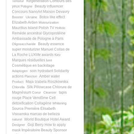
Régénèration
Contours des
Tenseur
yeux
Beauty influencer
Pologne
Concours NanoArt
Maison Devavry
Botox like effect
Booster
Ukraine
Elizabeth Arden
Moisturization
Mauritius Island
Polish TV
Holistic
Remède ancestral
Glycoprotéine
Ambassade de Pologne à Paris
Beauty essence
Oligosaccharide
super moisturizer
Manuel Collas de
La Roche
LUXlife awards
Kiev
Marques résiduelles
luxe
Cosmétique en backstage
soin hydratant
Solidarity
Adaptogen
actions
Amber water
Plancton
Maja Izabela Roszkowska
Product
Silk Pillowcase
Chlorure de
Chlorella
Magnésium
tapis
Coeur
Cleanser
rouge
Place Vendôme
Cell
detoxification
Collagène
Whitening
Source Première
Elisabeth
Visoanska
marcas de belleza
World Boutique Hotel Award
naturel
Goji Berry
How to apply
Designer
mask
Impératoire
Beauty Sponsor