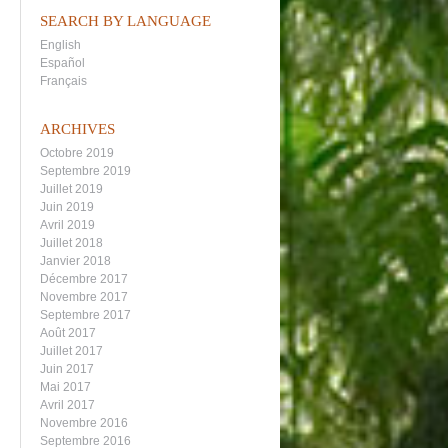
SEARCH BY LANGUAGE
English
Español
Français
ARCHIVES
Octobre 2019
Septembre 2019
Juillet 2019
Juin 2019
Avril 2019
Juillet 2018
Janvier 2018
Décembre 2017
Novembre 2017
Septembre 2017
Août 2017
Juillet 2017
Juin 2017
Mai 2017
Avril 2017
Novembre 2016
Septembre 2016