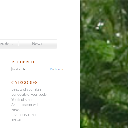
RECHERCHE
CATÉGORIES
Beauty of your skin
Longevity of your body
Youthful spirit
An encounter with...
News
LIVE CONTENT
Travel