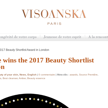
017 Beauty Shortlist Award in London
 wins the 2017 Beauty Shortlist
on
ty of your skin
,
News
,
English
|
0 commentaire
| Mots-clés :
awards
,
Source Première
,
ds
,
Best cleanser
,
Amber
,
Beauty essence