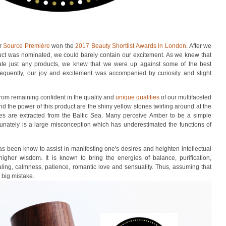
er
Source Première
won the
2017 Beauty Shortlist Awards in London
. After we
duct was nominated, we could barely contain our excitement. As we knew that
nate just any products, we knew that we were up against some of the best
quently, our joy and excitement was accompanied by curiosity and slight
from remaining confident in the quality and
unique qualities
of our multifaceted
nd the power of this product are the shiny yellow stones twirling around at the
nes are extracted from the Baltic Sea. Many perceive Amber to be a simple
tunately is a large misconception which has underestimated the functions of
has been know to
assist in manifesting one's desires and heighten intellectual
d higher wisdom. It is known to bring the energies of balance, purification,
ling
, calmness, patience, romantic love and sensuality. Thus, assuming that
a big mistake.