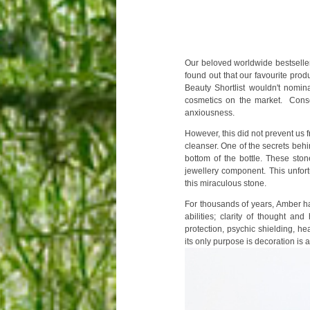
Our beloved worldwide bestsell
found out that our favourite pro
Beauty Shortlist wouldn't nomi
cosmetics on the market. Conse
anxiousness.
However, this did not prevent us 
cleanser. One of the secrets behi
bottom of the bottle. These sto
jewellery component. This unfor
this miraculous stone.
For thousands of years, Amber 
abilities; clarity of thought an
protection, psychic shielding,
hea
its only purpose is decoration is 