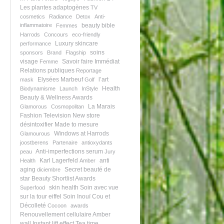
Les plantes adaptogènes
TV
cosmetics
Radiance
Detox
Anti-
inflammatoire
beauty bible
Femmes
Harrods
Concours
eco-friendly
Luxury skincare
performance
soins
sponsors
Brand
Flagship
visage
Savoir faire
Immédiat
Femme
Relations publiques
Reportage
Elysées Marbeuf
l’art
mask
Golf
Health
Biodynamisme
Launch
InStyle
Beauty & Wellness Awards
La Marais
Glamorous
Cosmopolitan
Fashion Television
New store
désintoxifier
Made to mesure
Windows at Harrods
Glamourous
joostberens
Partenaire
antioxydants
Anti-imperfections serum
peau
Jury
Karl Lagerfeld
anti
Health
Amber
aging
Secret beauté de
diciembre
star
Beauty Shortlist Awards
skin health
Soin avec vue
Superfood
sur la tour eiffel
Soin Inouï Cou et
Décolleté
Cocoon
awards
Renouvellement cellulaire
Amber
wall
Instant lift effect
Tea time