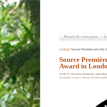
Le blog
/ Source Première wins the 2
Source Première
Award in Lond
13.09.17
| Par
Anna Kiroyants
| dans
Beau
Visoanska
,
London
,
Beauty Shortlist Awar