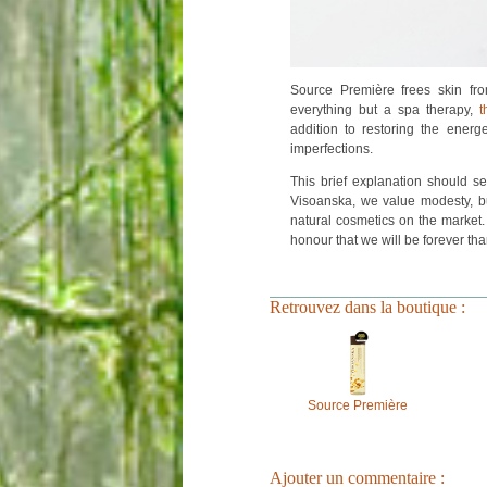
Source Première f
rees skin fr
everything but a spa therapy,
t
addition to restoring the energ
imperfections.
This brief explanation should s
Visoanska, we value modesty, but
natural cosmetics on the market
honour that we will be forever than
Retrouvez dans la boutique :
Source Première
Ajouter un commentaire :