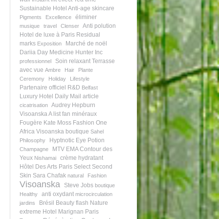
Sustainable Hotel
Anti-age skincare
éliminer
Pigments
Excellence
Anti polution
musique
travel
Clenser
Hotel de luxe à Paris
Residual
marks
Marché de noël
Exposition
Dariia Day
Medicine Hunter Inc
Soin relaxant
Terrasse
professionnel
avec vue
Ambre
Hair
Plante
Ceremony
Holiday
Lifestyle
Partenaire officiel
R&D
Belfast
Luxury Hotel
Daily Mail article
Audrey Hepburn
cicatrisation
Visoanska A list fan
minéraux
Fougère
Kate Moss
Fashion One
Africa
Visoanska boutique
Sahel
Hyptnotic Eye Potion
Philosophy
MTV EMA
Contour des
Champagne
Yeux
crème hydratant
Nishamai
Hôtel Des Arts
Paris Select
Second
Skin
Sara Chafak
natural
Fashion
Visoanska
Steve Jobs
boutique
anti oxydant
Healthy
microcirculation
Brésil
Beauty flash
Nature
jardins
extreme
Hotel Marignan Paris