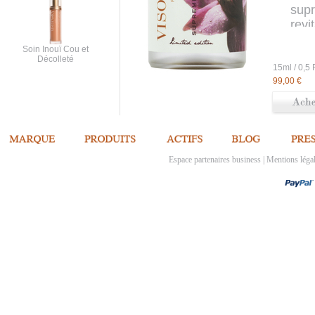
supr
revi
Enri
Soin Inouï Cou et
Décolleté
Test
15ml
d'in
99,00 €
it
EN 
Espace partenaires business
|
Mentions léga