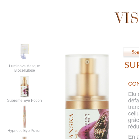
SU
Luminovs Masque
Biocellulose
CON
Elu 
défa
Suprême Eye Potion
tran
cell
grâc
rédu
Hypnotic Eye Potion
En a