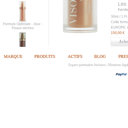
Les 
biot
redo
30ml / 1 Fl
radi
Cette form
Formule Optimale - Jour -
Ext
EUROPE:
Peaux sèches
150,00 €
l'in
it
Test
d'in
Formule Longévité
Cellulaire - Nuit
Espace partenaires business
|
Mentions léga