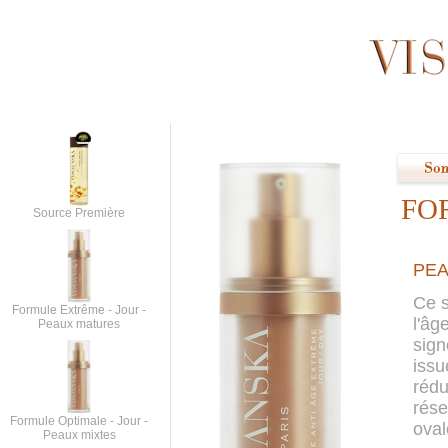
FO
Source Première
PE
Ce s
Formule Extrême - Jour -
l'âg
Peaux matures
sign
issu
rédu
rése
Formule Optimale - Jour -
oval
Peaux mixtes