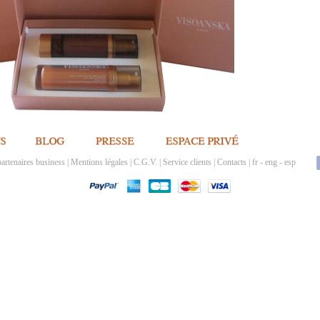
artenaires business
|
Mentions légales
|
C.G.V.
|
Service clients
|
Contacts
|
fr
-
eng
-
esp