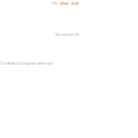
FR
-
ENG
-
ESP
Ma séléction [
0
]
5 coffrets à composer selon vos